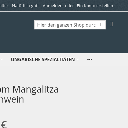
ter - Natürlich gut!
Anmelden
Ein Konto erstellen
Mein W
Suche
Suche
UNGARISCHE SPEZIALITÄTEN
vom Mangalitza
chwein
 €