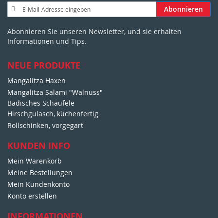
A
Abonnieren
n
m
Abonnieren Sie unseren Newsletter, und sie erhalten
e
Informationen und Tips.
l
d
u
NEUE PRODUKTE
n
Mangalitza Haxen
g
Mangalitza Salami "Walnuss"
z
u
Badisches Schäufele
m
Hirschgulasch, küchenfertig
N
Rollschinken, vorgegart
e
w
KUNDEN INFO
s
Mein Warenkorb
l
e
Meine Bestellungen
t
Mein Kundenkonto
t
Konto erstellen
e
r
INFORMATIONEN