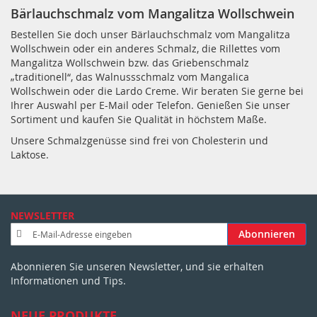
Bärlauchschmalz vom Mangalitza Wollschwein
Bestellen Sie doch unser Bärlauchschmalz vom Mangalitza
Wollschwein oder ein anderes Schmalz, die Rillettes vom
Mangalitza Wollschwein bzw. das Griebenschmalz
„traditionell“, das Walnussschmalz vom Mangalica
Wollschwein oder die Lardo Creme. Wir beraten Sie gerne bei
Ihrer Auswahl per E-Mail oder Telefon. Genießen Sie unser
Sortiment und kaufen Sie Qualität in höchstem Maße.
Unsere Schmalzgenüsse sind frei von Cholesterin und
Laktose.
NEWSLETTER
A
Abonnieren
n
m
Abonnieren Sie unseren Newsletter, und sie erhalten
e
Informationen und Tips.
l
d
u
NEUE PRODUKTE