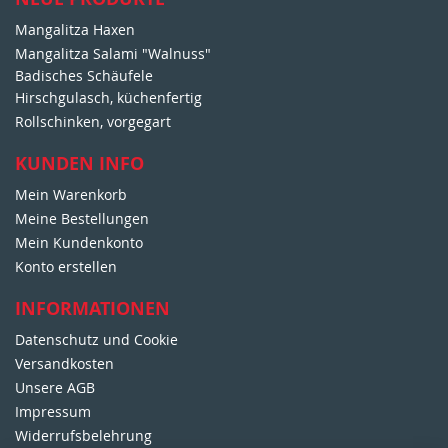
n
Mangalitza Haxen
g
Mangalitza Salami "Walnuss"
z
u
Badisches Schäufele
m
Hirschgulasch, küchenfertig
N
Rollschinken, vorgegart
e
w
KUNDEN INFO
s
Mein Warenkorb
l
e
Meine Bestellungen
t
Mein Kundenkonto
t
Konto erstellen
e
r
INFORMATIONEN
:
Datenschutz und Cookie
Versandkosten
Unsere AGB
Impressum
Widerrufsbelehrung