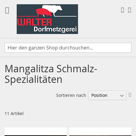
Direkt
zum
Suc
Me
Inhalt
Mangalitza Schmalz-
Spezialitäten
In
Sortieren nach
ab
Re
11
Artikel