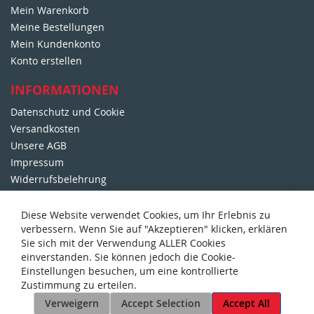
Mein Warenkorb
l
e
Meine Bestellungen
t
Mein Kundenkonto
t
Konto erstellen
e
r
INFORMATIONEN
:
Datenschutz und Cookie
Versandkosten
Unsere AGB
Impressum
Widerrufsbelehrung
DORFMETZGEREI WALTER
Diese Website verwendet Cookies, um Ihr Erlebnis zu
verbessern. Wenn Sie auf "Akzeptieren" klicken, erklären
Über Uns
Sie sich mit der Verwendung ALLER Cookies
125 Jahre Metzgerei Walter
einverstanden. Sie können jedoch die Cookie-
Sonder-Prospekte
Einstellungen besuchen, um eine kontrollierte
Unser Party-Service
Zustimmung zu erteilen.
Kontakt mit uns
Verweigern
Accept Selection
Accept All