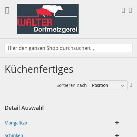
Direkt
zum
Suc
Me
Inhalt
Küchenfertiges
In
Sortieren nach
ab
Re
Detail Auswahl
Mangalitza
Schinken