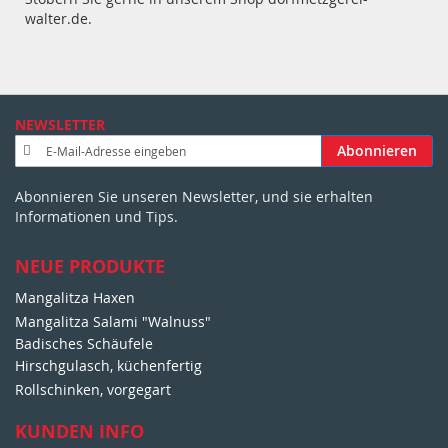
walter.de.
NEWSLETTER
A
Abonnieren
n
m
Abonnieren Sie unseren Newsletter, und sie erhalten
e
Informationen und Tips.
l
d
u
NEUE PRODUKTE
n
Mangalitza Haxen
g
Mangalitza Salami "Walnuss"
z
u
Badisches Schäufele
m
Hirschgulasch, küchenfertig
N
Rollschinken, vorgegart
e
w
KUNDEN INFO
s