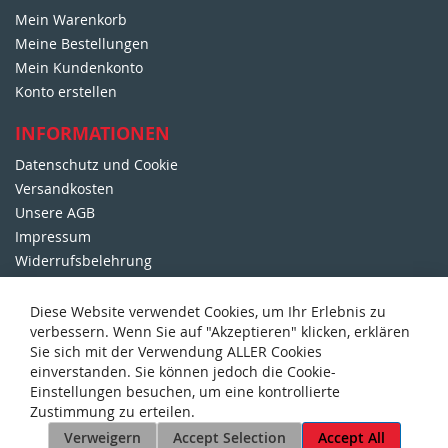
s
Mein Warenkorb
l
e
Meine Bestellungen
t
Mein Kundenkonto
t
Konto erstellen
e
r
INFORMATIONEN
:
Datenschutz und Cookie
Versandkosten
Unsere AGB
Impressum
Widerrufsbelehrung
DORFMETZGEREI WALTER
Diese Website verwendet Cookies, um Ihr Erlebnis zu
verbessern. Wenn Sie auf "Akzeptieren" klicken, erklären
Über Uns
Sie sich mit der Verwendung ALLER Cookies
125 Jahre Metzgerei Walter
einverstanden. Sie können jedoch die Cookie-
Sonder-Prospekte
Einstellungen besuchen, um eine kontrollierte
Unser Party-Service
Zustimmung zu erteilen.
Kontakt mit uns
Verweigern
Accept Selection
Accept All