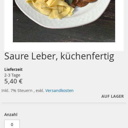
Saure Leber, küchenfertig
Zum
Anfang
der
Lieferzeit
Bildergalerie
2-3 Tage
springen
5,40 €
Inkl. 7% Steuern
,
exkl.
Versandkosten
AUF LAGER
Anzahl