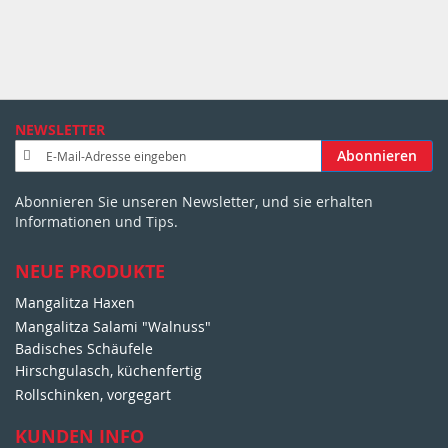
NEWSLETTER
A
Abonnieren
n
m
Abonnieren Sie unseren Newsletter, und sie erhalten
e
Informationen und Tips.
l
d
u
NEUE PRODUKTE
n
Mangalitza Haxen
g
Mangalitza Salami "Walnuss"
z
u
Badisches Schäufele
m
Hirschgulasch, küchenfertig
N
Rollschinken, vorgegart
e
w
KUNDEN INFO