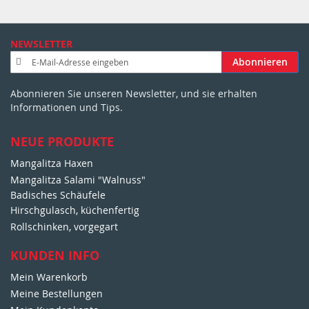
NEWSLETTER
A
Abonnieren
n
m
Abonnieren Sie unseren Newsletter, und sie erhalten
e
Informationen und Tips.
l
d
u
NEUE PRODUKTE
n
Mangalitza Haxen
g
Mangalitza Salami "Walnuss"
z
u
Badisches Schäufele
m
Hirschgulasch, küchenfertig
N
Rollschinken, vorgegart
e
w
KUNDEN INFO
s
Mein Warenkorb
l
e
Meine Bestellungen
t