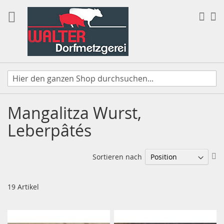
Direkt
zum
Suc
Me
Inhalt
Mangalitza Wurst,
Leberpâtés
In
Sortieren nach
ab
Re
19
Artikel