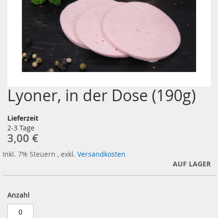
Lyoner, in der Dose (190g)
Zum
Anfang
der
Lieferzeit
Bildergalerie
2-3 Tage
springen
3,00 €
Inkl. 7% Steuern
,
exkl.
Versandkosten
AUF LAGER
Anzahl