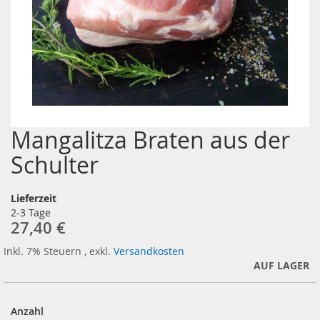
Mangalitza Braten aus der
Zum
Anfang
Schulter
der
Bildergalerie
springen
Lieferzeit
2-3 Tage
27,40 €
Inkl. 7% Steuern
,
exkl.
Versandkosten
AUF LAGER
Anzahl