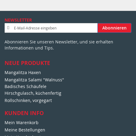
NEWSLETTER
A
Abonnieren
n
m
Abonnieren Sie unseren Newsletter, und sie erhalten
e
Informationen und Tips.
l
d
u
NEUE PRODUKTE
n
Mangalitza Haxen
g
Mangalitza Salami "Walnuss"
z
u
Badisches Schäufele
m
Hirschgulasch, küchenfertig
N
Rollschinken, vorgegart
e
w
KUNDEN INFO
s
Mein Warenkorb
l
e
Meine Bestellungen
t