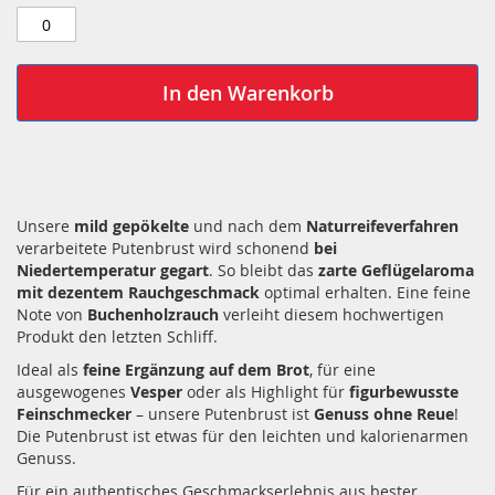
In den Warenkorb
Unsere
mild gepökelte
und nach dem
Naturreifeverfahren
verarbeitete Putenbrust wird schonend
bei
Niedertemperatur gegart
. So bleibt das
zarte Geflügelaroma
mit dezentem Rauchgeschmack
optimal erhalten. Eine feine
Note von
Buchenholzrauch
verleiht diesem hochwertigen
Produkt den letzten Schliff.
Ideal als
feine Ergänzung auf dem Brot
, für eine
ausgewogenes
Vesper
oder als Highlight für
figurbewusste
Feinschmecker
– unsere Putenbrust ist
Genuss ohne Reue
!
Die Putenbrust ist etwas für den leichten und kalorienarmen
Genuss.
Für ein authentisches Geschmackserlebnis aus bester