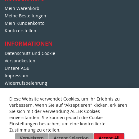
s
Mein Warenkorb
l
e
Meine Bestellungen
t
Mein Kundenkonto
t
Konto erstellen
e
r
INFORMATIONEN
:
Datenschutz und Cookie
Versandkosten
Unsere AGB
Impressum
Widerrufsbelehrung
DORFMETZGEREI WALTER
Diese Website verwendet Cookies, um Ihr Erlebnis zu
verbessern. Wenn Sie auf "Akzeptieren" klicken, erklären
Über Uns
Sie sich mit der Verwendung ALLER Cookies
125 Jahre Metzgerei Walter
einverstanden. Sie können jedoch die Cookie-
Sonder-Prospekte
Einstellungen besuchen, um eine kontrollierte
Unser Party-Service
Zustimmung zu erteilen.
Kontakt mit uns
Verweigern
Accept Selection
Accept All