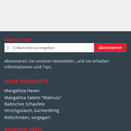
NEWSLETTER
A
Abonnieren
n
m
Abonnieren Sie unseren Newsletter, und sie erhalten
e
Informationen und Tips.
l
d
u
NEUE PRODUKTE
n
Mangalitza Haxen
g
Mangalitza Salami "Walnuss"
z
u
Badisches Schäufele
m
Hirschgulasch, küchenfertig
N
Rollschinken, vorgegart
e
w
KUNDEN INFO