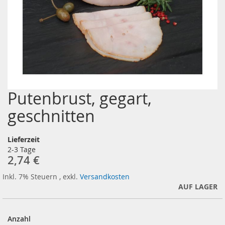
Putenbrust, gegart,
Zum
Anfang
geschnitten
der
Bildergalerie
springen
Lieferzeit
2-3 Tage
2,74 €
Inkl. 7% Steuern
,
exkl.
Versandkosten
AUF LAGER
Anzahl