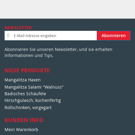
NEWSLETTER
A
Abonnieren
n
m
Abonnieren Sie unseren Newsletter, und sie erhalten
e
Informationen und Tips.
l
d
u
NEUE PRODUKTE
n
Mangalitza Haxen
g
Mangalitza Salami "Walnuss"
z
u
Badisches Schäufele
m
Hirschgulasch, küchenfertig
N
Rollschinken, vorgegart
e
w
KUNDEN INFO
s
Mein Warenkorb
l