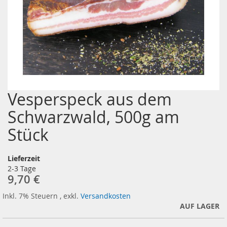
Vesperspeck aus dem
Zum
Anfang
Schwarzwald, 500g am
der
Bildergalerie
Stück
springen
Lieferzeit
2-3 Tage
9,70 €
Inkl. 7% Steuern
,
exkl.
Versandkosten
AUF LAGER